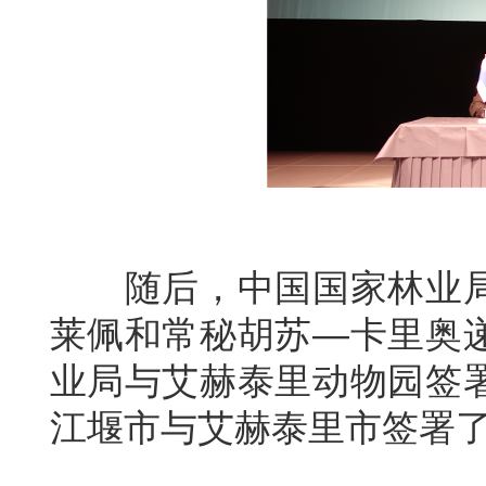
随后，中国国家林业局
莱佩和常秘胡苏—卡里奥
业局与艾赫泰里动物园签
江堰市与艾赫泰里市签署