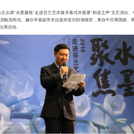
陈立出席“水墨聚焦”走进芬兰艺术展开幕式并观看“和谐之声”文艺演出
员帕克阿伦、赫尔辛基副市长拉兹米亚尔到场致辞，来自中芬两国政、商
出席活动。