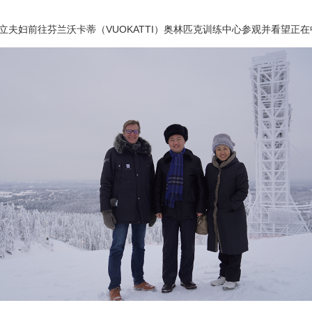
立夫妇前往芬兰沃卡蒂（VUOKATTI）奥林匹克训练中心参观并看望正