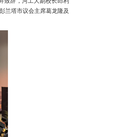
礼并致辞，河工大副校长郎利
拉彭兰塔市议会主席葛龙隆及