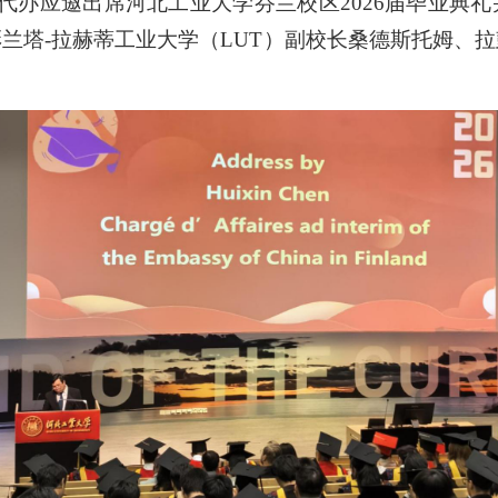
时代办应邀出席河北工业大学芬兰校区2026届毕业典
兰塔-拉赫蒂工业大学（LUT）副校长桑德斯托姆、
。