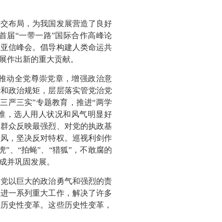
外交布局，为我国发展营造了良好
首届“一带一路”国际合作高峰论
、亚信峰会。倡导构建人类命运共
展作出新的重大贡献。
推动全党尊崇党章，增强政治意
律和政治规矩，层层落实管党治党
三严三实”专题教育，推进“两学
准，选人用人状况和风气明显好
民群众反映最强烈、对党的执政基
之风，坚决反对特权。巡视利剑作
、“拍蝇”、“猎狐”，不敢腐的
成并巩固发展。
们党以巨大的政治勇气和强烈的责
推进一系列重大工作，解决了许多
生历史性变革。这些历史性变革，