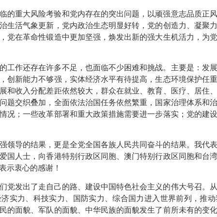
临的重大风险考验和党内存在的突出问题，以顽强意志品质正
治生活气象更新，党内政治生态明显好转，党的创造力、凝聚
，党在革命性锻造中更加坚强，焕发出新的强大生机活力，为
的工作还存在许多不足，也面临不少困难和挑战。主要是：发
，创新能力不够强，实体经济水平有待提高，生态环境保护任
展和收入分配差距依然较大，群众在就业、教育、医疗、居住
问题交织叠加，全面依法治国任务依然繁重，国家治理体系和
情况；一些改革部署和重大政策措施需要进一步落实；党的建
强领导的结果，更是全党全国各族人民共同奋斗的结果。我代
爱国人士，向香港特别行政区同胞、澳门特别行政区同胞和台
表示衷心的感谢！
们党发出了走自己的路、建设中国特色社会主义的伟大号召。
经济实力、科技实力、国防实力、综合国力进入世界前列，推动
民的面貌、军队的面貌、中华民族的面貌发生了前所未有的变