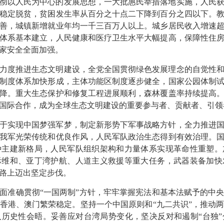
彻以人民为中心的发展思想，一大批惠民举措落地实施，人民
稳定脱贫，贫困发生率从百分之十点二下降到百分之四以下。
善，城镇新增就业年均一千三百万人以上。城乡居民收入增速
体系基本建立，人民健康和医疗卫生水平大幅提高，保障性住
家安全全面加强。
力度推进生态文明建设，全党全国贯彻绿色发展理念的自觉性
制度体系加快形成，主体功能区制度逐步健全，国家公园体制
降。重大生态保护和修复工程进展顺利，森林覆盖率持续提高
国际合作，成为全球生态文明建设的重要参与者、贡献者、引领
于实现中国梦强军梦，制定新形势下军事战略方针，全力推进
我军光荣传统和优良作风，人民军队政治生态得到有效治理。
种主建新格局，人民军队组织架构和力量体系实现革命性重塑。
际维和、亚丁湾护航、人道主义救援等重大任务，武器装备加快
路上迈出坚定步伐。
面准确贯彻“一国两制”方针，牢牢掌握宪法和基本法赋予的中
香港、澳门繁荣稳定。坚持一个中国原则和“九二共识”，推动
历史性会晤。妥善应对台湾局势变化，坚决反对和遏制“台独