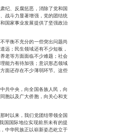
风肃纪、反腐惩恶，消除了党和国
力、战斗力显著增强，党的团结统
党和国家事业发展提供了坚强政治
展不平衡不充分的一些突出问题尚
重道远；民生领域还有不少短板，
、养老等方面面临不少难题；社会
治理能力有待加强；意识形态领域
设方面还存在不少薄弱环节。这些
表中共中央，向全国各族人民，向
湾同胞以及广大侨胞，向关心和支
从那时以来，我们党团结带领全国
我国国际地位实现前所未有的提
化，中华民族正以崭新姿态屹立于