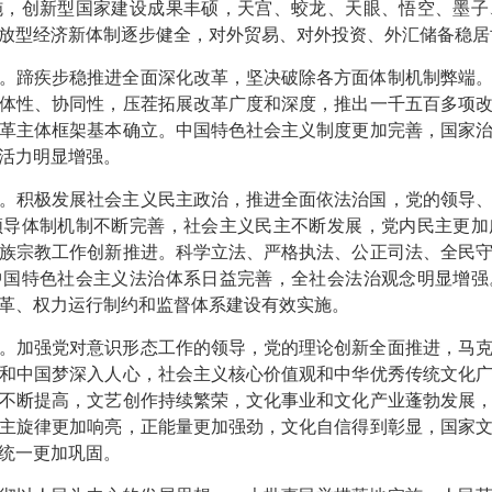
施，创新型国家建设成果丰硕，天宫、蛟龙、天眼、悟空、墨子
放型经济新体制逐步健全，对外贸易、对外投资、外汇储备稳居
。蹄疾步稳推进全面深化改革，坚决破除各方面体制机制弊端
体性、协同性，压茬拓展改革广度和深度，推出一千五百多项
革主体框架基本确立。中国特色社会主义制度更加完善，国家
活力明显增强。
。积极发展社会主义民主政治，推进全面依法治国，党的领导
领导体制机制不断完善，社会主义民主不断发展，党内民主更加
族宗教工作创新推进。科学立法、严格执法、公正司法、全民
中国特色社会主义法治体系日益完善，全社会法治观念明显增强
革、权力运行制约和监督体系建设有效实施。
。加强党对意识形态工作的领导，党的理论创新全面推进，马
和中国梦深入人心，社会主义核心价值观和中华优秀传统文化
不断提高，文艺创作持续繁荣，文化事业和文化产业蓬勃发展
主旋律更加响亮，正能量更加强劲，文化自信得到彰显，国家
统一更加巩固。