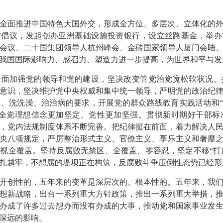
全面推进中国特色大国外交，形成全方位、多层次、立体化的
”倡议，发起创办亚洲基础设施投资银行，设立丝路基金，举办
会议、二十国集团领导人杭州峰会、金砖国家领导人厦门会晤
我国国际影响力、感召力、塑造力进一步提高，为世界和平与发
全面加强党的领导和党的建设，坚决改变管党治党宽松软状况。
意识，坚决维护党中央权威和集中统一领导，严明党的政治纪
、洗洗澡、治治病的要求，开展党的群众路线教育实践活动和“
，全党理想信念更加坚定、党性更加坚强。贯彻新时期好干部标
，党内法规制度体系不断完善。把纪律挺在前面，着力解决人
央八项规定，严厉整治形式主义、官僚主义、享乐主义和奢靡
视全覆盖。坚持反腐败无禁区、全覆盖、零容忍，坚定不移“打虎”
扎越牢，不想腐的堤坝正在构筑，反腐败斗争压倒性态势已经形
开创性的，五年来的变革是深层次的、根本性的。五年来，我
想新战略，出台一系列重大方针政策，推出一系列重大举措，
办成了许多过去想办而没有办成的大事，推动党和国家事业发
深远的影响。