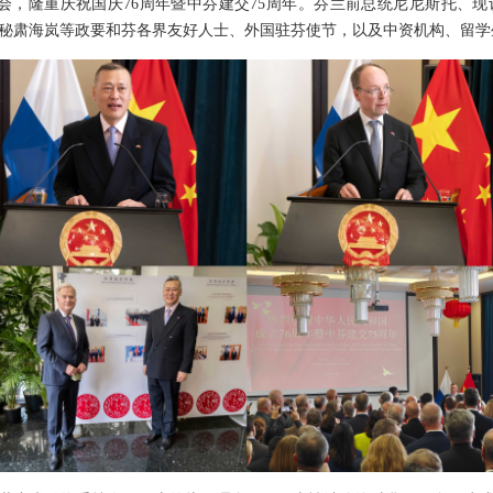
待会，隆重庆祝国庆76周年暨中芬建交75周年。芬兰前总统尼尼斯托、
秘肃海岚等政要和芬各界友好人士、外国驻芬使节，以及中资机构、留学生