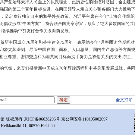
共产党始终秉持人民至上的执政理念，已历史性消除绝对贫困，全面建
强国的第二个百年目标奋进。在两国领导人亲自关心和各部门大力推动
，坚定奉行独立自主的和平外交政策。习近平主席在今年“上海合作组织
明倡议形成“中国方案”，符合联合国宪章宗旨，顺应了绝大多数国家的共
，继续推动中芬友好合作关系向前发展。
贺新中国成立76周年和芬中建交75周年，表示他今年4月率团访华期间
印象尤其深刻。尽管中国在国土面积、人口总量、国内生产总值等方面
相互尊重、密切交流和为着共同目标而携手努力是双边关系的突出特征。
的气氛，来宾们盛赞新中国成立76年辉煌历程和中芬关系发展成就，共
全文打印
所有 京ICP备06038296号 京公网安备110105002097
 Kelkkamäki 11, 00570 Helsinki