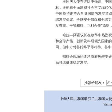
王同庆大使在讲话中强调，中国
标，正朝着全面建成社会主义现代化
中国坚持走符合自身国情的发展道路
球发展倡议、全球安全倡议和全球文
互尊重、平等相待、互利合作”原则
哈拉—阿霍议长在致辞中热烈祝
和全球产能、创新及科研领先国家的
同，但中方对芬始终平等相待。芬中
招待会现场始终洋溢着热烈友好
系持续健康稳定发展。
推荐给朋友：
中华人民共和国驻芬兰共和国大使馆 版权
Vanha