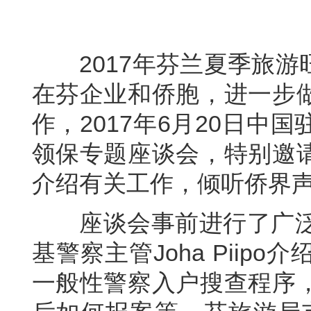
2017
年
芬兰
夏季旅游
在芬
企业和
侨胞，进一步
作，
2017
年
6
月
20
日中国
领保专题
座谈会
，
特别邀
介绍有关工作，倾听侨界
座谈会事前进行了广
基警察主管
Joha Piipo
介
一般性警察入户搜查程序